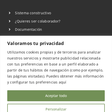
Sistema constructivo
¿Quieres ser colaborador?
Documentación
Sala de Prensa
Valoramos tu privacidad
Aviso Legal
Utilizamos cookies propias y de terceros para analizar
Política de privacidad
nuestros servicios y mostrarte publicidad relacionada
Política de Cookies
con tus preferencias en base a un perfil elaborado a
partir de tus hábitos de navegación (como por ejemplo,
las páginas visitadas). Puedes obtener más información
y configurar tus preferencias aquí
Aceptar todo
©COPYRIGHT 2022 - 2026 | Sismo Building
Technology Spain
Personalizar