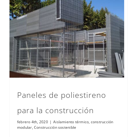
Paneles de poliestireno para la construcción
Paneles de poliestireno
para la construcción
febrero 4th, 2020
|
Aislamiento térmico
,
construcción
modular
,
Construcción sostenible