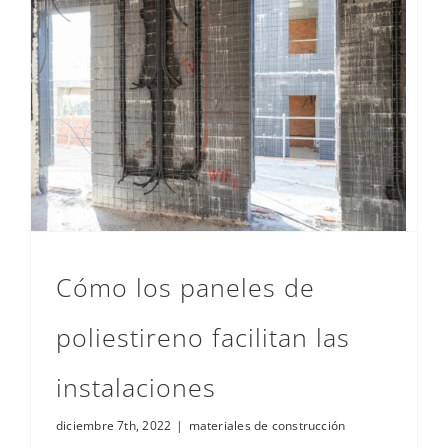
Cómo los paneles de poliestireno facilitan las instalaciones
Cómo los paneles de
poliestireno facilitan las
instalaciones
diciembre 7th, 2022
|
materiales de construcción