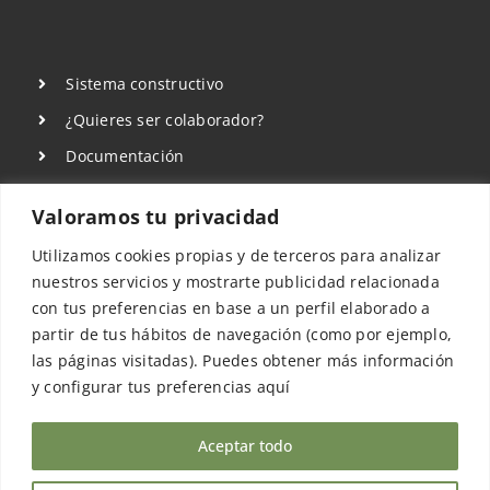
Sistema constructivo
¿Quieres ser colaborador?
Documentación
Sala de Prensa
Valoramos tu privacidad
Aviso Legal
Utilizamos cookies propias y de terceros para analizar
Política de privacidad
nuestros servicios y mostrarte publicidad relacionada
Política de Cookies
con tus preferencias en base a un perfil elaborado a
partir de tus hábitos de navegación (como por ejemplo,
las páginas visitadas). Puedes obtener más información
y configurar tus preferencias aquí
Aceptar todo
©COPYRIGHT 2022 - 2026 | Sismo Building
Technology Spain