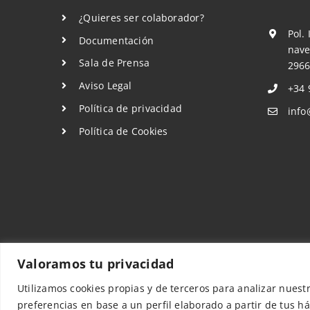
¿Quieres ser colaborador?
Pol.
Documentación
nave
Sala de Prensa
2966
Aviso Legal
+34 
Política de privacidad
info
Política de Cookies
Valoramos tu privacidad
Utilizamos cookies propias y de terceros para analizar nuest
©COPYRIGHT 2022 - 2026 | Sismo
preferencias en base a un perfil elaborado a partir de tus h