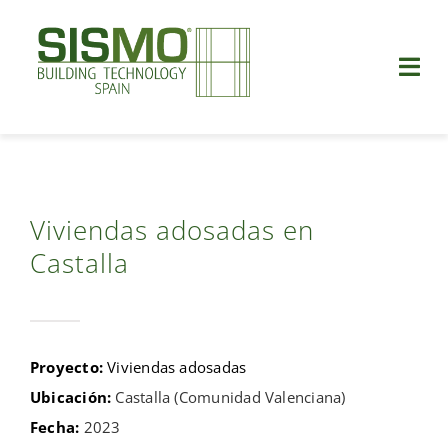
Saltar
al
contenido
Togg
Navi
Quiénes somos
Construcción industrializada
Viviendas adosadas en
Castalla
Ventajas
Proyectos
Proyecto:
Viviendas adosadas
Vídeos
Ubicación:
Castalla (Comunidad Valenciana)
Fecha:
2023
Blog