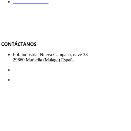
Política de Cookies
CONTÁCTANOS
Pol. Industrial Nueva Campana, nave 38
29660 Marbella (Málaga) España
+34 951 319 680
info@sismospain.com