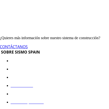
¿Quieres más información sobre nuestro sistema de construcción?
CONTÁCTANOS
SOBRE SISMO SPAIN
Sistema constructivo
¿Quieres ser colaborador?
Documentación
Sala de Prensa
Aviso Legal
Política de privacidad