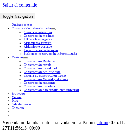
Saltar al contenido
Toggle Navigation
Quiénes somos
Construcción industrializada
Sistema constructivo
Construcción modular
Eficiencia energética
Aislamiento térmico
Aislamiento acústico
Especificaciones técnicas
Biblioteca construcción industrializada
Ventajas
Construcción Rentable
Construcción rápida
Construcción de calidad
Construcción eco-eficiente
Sistema de construcción ligero
Construcción Versátil y eficiente
Construcción resistente
Construcción duradera
Construcción alto rendimiento universal
Proyectos
Vídeos
Blog
Sala de Prensa
Contacto
Vivienda unifamiliar industrializada en La Paloma
admin
2025-11-
27T11:56:13+00:00