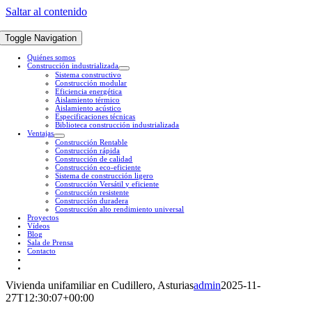
Saltar al contenido
Toggle Navigation
Quiénes somos
Construcción industrializada
Sistema constructivo
Construcción modular
Eficiencia energética
Aislamiento térmico
Aislamiento acústico
Especificaciones técnicas
Biblioteca construcción industrializada
Ventajas
Construcción Rentable
Construcción rápida
Construcción de calidad
Construcción eco-eficiente
Sistema de construcción ligero
Construcción Versátil y eficiente
Construcción resistente
Construcción duradera
Construcción alto rendimiento universal
Proyectos
Vídeos
Blog
Sala de Prensa
Contacto
Vivienda unifamiliar en Cudillero, Asturias
admin
2025-11-
27T12:30:07+00:00