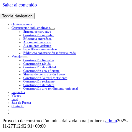
Saltar al contenido
Toggle Navigation
Quiénes somos
Construcción industrializada
Sistema constructivo
Construcción modular
Eficiencia energética
Aislamiento térmico
Aislamiento acústico
Especificaciones técnicas
Biblioteca construcción industrializada
Ventajas
Construcción Rentable
Construcción rápida
Construcción de calidad
Construcción eco-eficiente
Sistema de construcción ligero
Construcción Versátil y eficiente
Construcción resistente
Construcción duradera
Construcción alto rendimiento universal
Proyectos
Vídeos
Blog
Sala de Prensa
Contacto
Proyecto de construcción industrializada para jardineras
admin
2025-
11-27T12:02:01+00:00