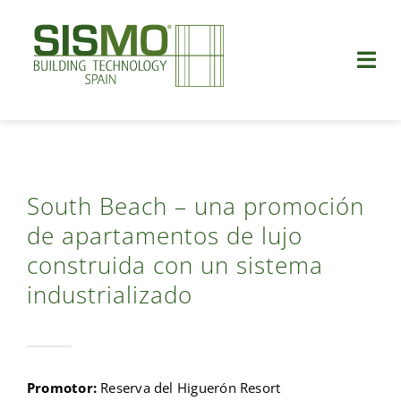
Saltar
al
contenido
Togg
Navi
Quiénes somos
Construcción industrializada
South Beach – una promoción
de apartamentos de lujo
Ventajas
construida con un sistema
Proyectos
industrializado
Vídeos
Promotor:
Reserva del Higuerón Resort
Blog