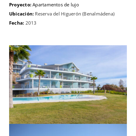
Proyecto:
Apartamentos de lujo
Sala de Prensa
Ubicación:
Reserva del Higuerón (Benalmádena)
Fecha:
2013
Contacto