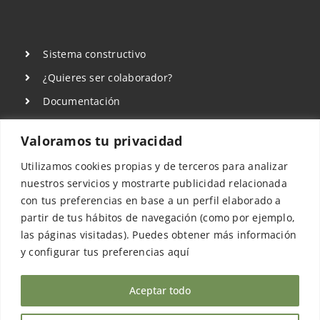
Sistema constructivo
¿Quieres ser colaborador?
Documentación
Sala de Prensa
Valoramos tu privacidad
Aviso Legal
Utilizamos cookies propias y de terceros para analizar
Política de privacidad
nuestros servicios y mostrarte publicidad relacionada
Política de Cookies
con tus preferencias en base a un perfil elaborado a
partir de tus hábitos de navegación (como por ejemplo,
las páginas visitadas). Puedes obtener más información
y configurar tus preferencias aquí
Aceptar todo
©COPYRIGHT 2022 - 2026 | Sismo Building
Technology Spain