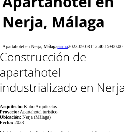
Apartahotel en
Nerja, Málaga
Apartahotel en Nerja, Málaga
sismo
2023-09-08T12:40:15+00:00
Construcción de
apartahotel
industrializado en Nerja
Arquitecto:
Kubo Arquitectos
Proyecto:
Apartahotel turístico
Ubicación:
Nerja (Málaga)
Fecha:
2023