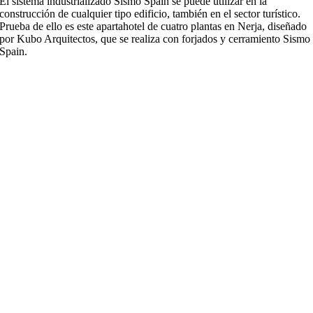
El sistema industrializado Sismo Spain se puede utilizar en la
construcción de cualquier tipo edificio, también en el sector turístico.
Prueba de ello es este apartahotel de cuatro plantas en Nerja, diseñado
por Kubo Arquitectos, que se realiza con forjados y cerramiento Sismo
Spain.