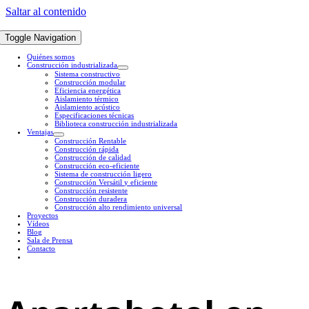
Saltar al contenido
Toggle Navigation
Quiénes somos
Construcción industrializada
Sistema constructivo
Construcción modular
Eficiencia energética
Aislamiento térmico
Aislamiento acústico
Especificaciones técnicas
Biblioteca construcción industrializada
Ventajas
Construcción Rentable
Construcción rápida
Construcción de calidad
Construcción eco-eficiente
Sistema de construcción ligero
Construcción Versátil y eficiente
Construcción resistente
Construcción duradera
Construcción alto rendimiento universal
Proyectos
Vídeos
Blog
Sala de Prensa
Contacto